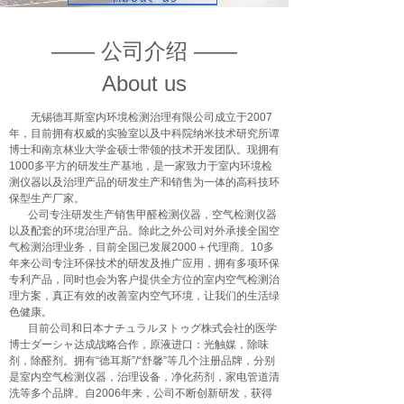
—— 公司介绍 ——
About us
无锡德耳斯室内环境检测治理有限公司成立于2007
年，目前拥有权威的实验室以及中科院纳米技术研究所谭
博士和南京林业大学金硕士带领的技术开发团队。现拥有
1000多平方的研发生产基地，是一家致力于室内环境检
测仪器以及治理产品的研发生产和销售为一体的高科技环
保型生产厂家。
公司专注研发生产销售甲醛检测仪器，空气检测仪器
以及配套的环境治理产品。除此之外公司对外承接全国空
气检测治理业务，目前全国已发展2000＋代理商。10多
年来公司专注环保技术的研发及推广应用，拥有多项环保
专利产品，同时也会为客户提供全方位的室内空气检测治
理方案，真正有效的改善室内空气环境，让我们的生活绿
色健康。
目前公司和日本ナチュラルヌトゥグ株式会社的医学
博士ダーシャ达成战略合作，原液进口：光触媒，除味
剂，除醛剂。拥有“德耳斯”/“舒馨”等几个注册品牌，分别
是室内空气检测仪器，治理设备，净化药剂，家电管道清
洗等多个品牌。自2006年来，公司不断创新研发，获得