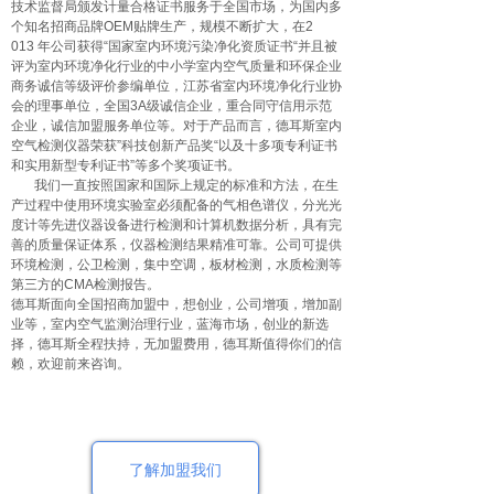
技术监督局颁发计量合格证书服务于全国市场，为国内多
个知名招商品牌OEM贴牌生产，规模不断扩大，在2
013 年公司获得“国家室内环境污染净化资质证书“并且被
评为室内环境净化行业的中小学室内空气质量和环保企业
商务诚信等级评价参编单位，江苏省室内环境净化行业协
会的理事单位，全国3A级诚信企业，重合同守信用示范
企业，诚信加盟服务单位等。对于产品而言，德耳斯室内
空气检测仪器荣获”科技创新产品奖“以及十多项专利证书
和实用新型专利证书”等多个奖项证书。
我们一直按照国家和国际上规定的标准和方法，在生
产过程中使用环境实验室必须配备的气相色谱仪，分光光
度计等先进仪器设备进行检测和计算机数据分析，具有完
善的质量保证体系，仪器检测结果精准可靠。公司可提供
环境检测，公卫检测，集中空调，板材检测，水质检测等
第三方的CMA检测报告。
德耳斯面向全国招商加盟中，想创业，公司增项，增加副
业等，室内空气监测治理行业，蓝海市场，创业的新选
择，德耳斯全程扶持，无加盟费用，德耳斯值得你们的信
赖，欢迎前来咨询。
了解加盟我们