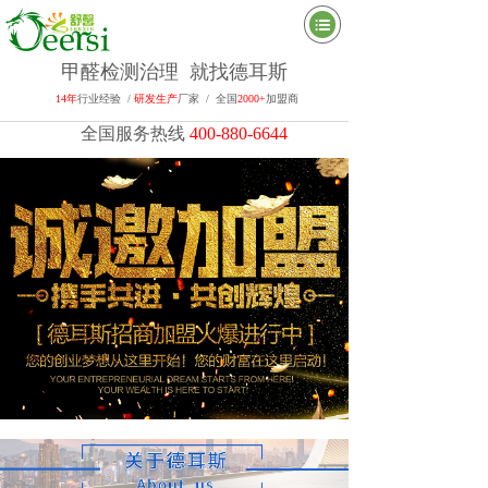
甲醛检测治理 就找德耳斯
14年
行业经验 /
研发生产
厂家 / 全国
2000+
加盟商
全国服务热线
400-880-6644